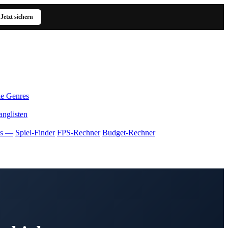
Jetzt sichern
le Genres
anglisten
ls —
Spiel-Finder
FPS-Rechner
Budget-Rechner