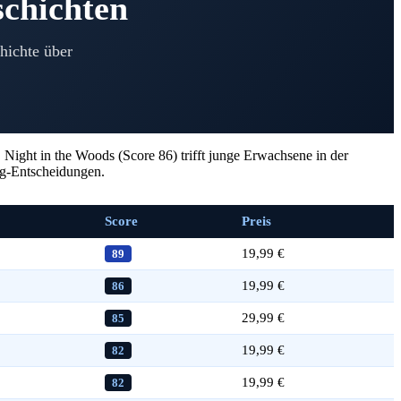
chichten
hichte über
Night in the Woods (Score 86) trifft junge Erwachsene in der
log-Entscheidungen.
Score
Preis
19,99 €
89
19,99 €
86
29,99 €
85
19,99 €
82
19,99 €
82