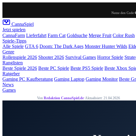
Nutze den Code
Canna
Spiel
Jetzt spielen
CannaFarm
Lieferfahrt
Farm Cat
Goldsuche
Merge Fruit
Color Rush
Spiele-Tipps
Alle Spiele
GTA 6
Doom: The Dark Ages
Monster Hunter Wilds
Eld
Genre
Rollenspiele 2026
Shooter 2026
Survival Games
Horror Spiele
Strate
Ranglisten
Beste Spiele 2026
Beste PC Spiele
Beste PS5 Spiele
Beste Xbox Spi
Ratgeber
Gaming PC Kaufberatung
Gaming Laptop
Gaming Monitor
Beste Gr
News
Games
Von
Redaktion CannaSpiel.de
·
Aktualisiert: 21.04.2026