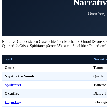
Narrati
Oxenfree, 
Narrative Games stellen Geschichte über Mechanik: Omori (Score 89, 
Quarterlife-Crisis. Spiritfarer (Score 85) ist ein Spiel über Trauerb
Spiel
Narrativ
Omori
Trauma 
Night in the Woods
Quarterli
Spiritfarer
Trauerbe
Oxenfree
Dialog-Th
Unpacking
Lebensge