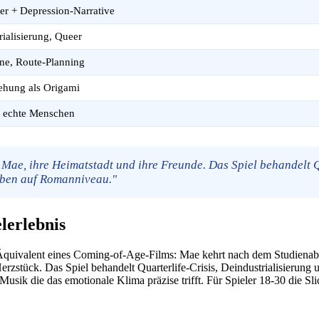
mer + Depression-Narrative
rialisierung, Queer
rne, Route-Planning
ehung als Origami
n echte Menschen
Mae, ihre Heimatstadt und ihre Freunde. Das Spiel behandelt Q
eiben auf Romanniveau."
lerlebnis
ng-Äquivalent eines Coming-of-Age-Films: Mae kehrt nach dem Studiena
rzstück. Das Spiel behandelt Quarterlife-Crisis, Deindustrialisierung
ik die das emotionale Klima präzise trifft. Für Spieler 18-30 die Sli