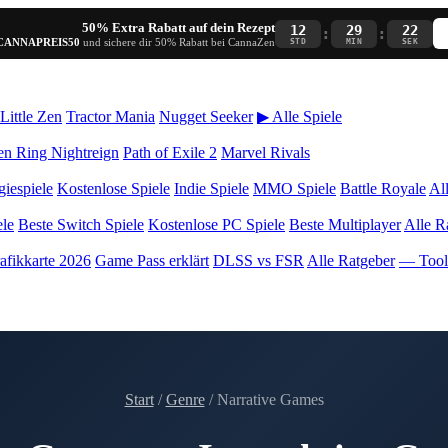
50% Extra Rabatt auf dein Rezept
12
29
21
:
:
CANNAPREIS50
und sichere dir 50% Rabatt bei CannaZen
STD
MIN
SEK
Little Zen
Tractor Mania
Nugget Seeker
▶ Alle Spiele
en Ring Nightreign
Path of Exile 2
Marvel Rivals
giespiele
Kostenlose Spiele
Indie Spiele
MMO Spiele
Battle Royale
Al
ele
Beste Switch Spiele
Kostenlose PC Spiele
Beste Multiplayer
Alle R
afikkarte 2026
Game Pass erklärt
DLSS vs FSR
Alle Ratgeber
— Too
Start
/
Genre
/ Narrative Games