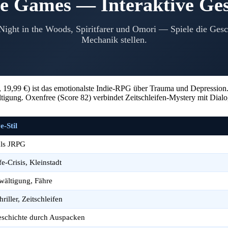
ve Games — Interaktive Ges
Night in the Woods, Spiritfarer und Omori — Spiele die Gesc
Mechanik stellen.
19,99 €) ist das emotionalste Indie-RPG über Trauma und Depression. 
ewältigung. Oxenfree (Score 82) verbindet Zeitschleifen-Mystery mit Dia
e-Stil
als JRPG
fe-Crisis, Kleinstadt
wältigung, Fähre
riller, Zeitschleifen
schichte durch Auspacken