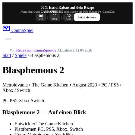
50% Extra Rabatt auf dein Rezept
Nutze den Code
CANNAPREIS50
und sichere dir 50% Rabatt bei CannaZen
06
11
32
:
:
Jetzt sichern
STD
MIN
SEK
Canna
Spiel
Von
Redaktion CannaSpiel.de
·
Aktualisiert: 11.04.2026
Start
/
Spiele
/ Blasphemous 2
Blasphemous 2
Metroidvania • The Game Kitchen • August 2023 • PC / PS5 /
Xbox / Switch
PC
PS5
Xbox
Switch
Blasphemous 2 — Auf einen Blick
Entwickler
The Game Kitchen
Plattformen
PC, PS5, Xbox, Switch
Genre
Metroidvania, Soulslike