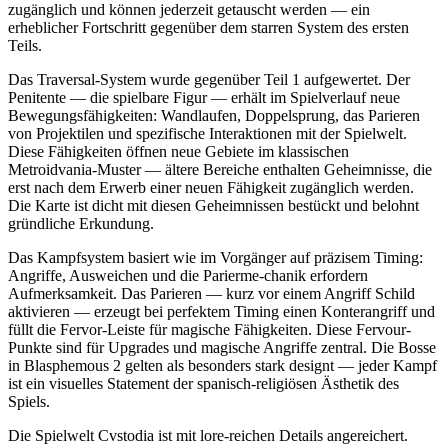
zugänglich und können jederzeit getauscht werden — ein
erheblicher Fortschritt gegenüber dem starren System des ersten
Teils.
Das Traversal-System wurde gegenüber Teil 1 aufgewertet. Der
Penitente — die spielbare Figur — erhält im Spielverlauf neue
Bewegungsfähigkeiten: Wandlaufen, Doppelsprung, das Parieren
von Projektilen und spezifische Interaktionen mit der Spielwelt.
Diese Fähigkeiten öffnen neue Gebiete im klassischen
Metroidvania-Muster — ältere Bereiche enthalten Geheimnisse, die
erst nach dem Erwerb einer neuen Fähigkeit zugänglich werden.
Die Karte ist dicht mit diesen Geheimnissen bestückt und belohnt
gründliche Erkundung.
Das Kampfsystem basiert wie im Vorgänger auf präzisem Timing:
Angriffe, Ausweichen und die Parierme-chanik erfordern
Aufmerksamkeit. Das Parieren — kurz vor einem Angriff Schild
aktivieren — erzeugt bei perfektem Timing einen Konterangriff und
füllt die Fervor-Leiste für magische Fähigkeiten. Diese Fervour-
Punkte sind für Upgrades und magische Angriffe zentral. Die Bosse
in Blasphemous 2 gelten als besonders stark designt — jeder Kampf
ist ein visuelles Statement der spanisch-religiösen Ästhetik des
Spiels.
Die Spielwelt Cvstodia ist mit lore-reichen Details angereichert.