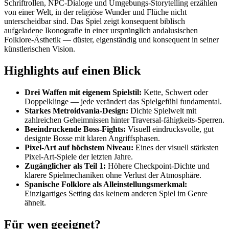
Schriftrollen, NPC-Dialoge und Umgebungs-Storytelling erzählen
von einer Welt, in der religiöse Wunder und Flüche nicht
unterscheidbar sind. Das Spiel zeigt konsequent biblisch
aufgeladene Ikonografie in einer ursprünglich andalusischen
Folklore-Ästhetik — düster, eigenständig und konsequent in seiner
künstlerischen Vision.
Highlights auf einen Blick
Drei Waffen mit eigenem Spielstil:
Kette, Schwert oder
Doppelklinge — jede verändert das Spielgefühl fundamental.
Starkes Metroidvania-Design:
Dichte Spielwelt mit
zahlreichen Geheimnissen hinter Traversal-fähigkeits-Sperren.
Beeindruckende Boss-Fights:
Visuell eindrucksvolle, gut
designte Bosse mit klaren Angriffsphasen.
Pixel-Art auf höchstem Niveau:
Eines der visuell stärksten
Pixel-Art-Spiele der letzten Jahre.
Zugänglicher als Teil 1:
Höhere Checkpoint-Dichte und
klarere Spielmechaniken ohne Verlust der Atmosphäre.
Spanische Folklore als Alleinstellungsmerkmal:
Einzigartiges Setting das keinem anderen Spiel im Genre
ähnelt.
Für wen geeignet?