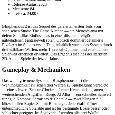
Release
August 2023
Metascore
84
Preis
ca. 24,99 €
Blasphemous 2 ist das Sequel des gefeierten ersten Teils vom
spanischen Studio The Game Kitchen — ein Metroidvania mit
tiefem Soulslike-Einfluss, das in einer düsteren, religiös
aufgeladenen Fantasiewelt spielt. Optisch dominiert detaillierte
Pixel-Art im Stil des ersten Teils, inhaltlich wurde das System durch
drei wählbare Waffen, mehr Traversal-Optionen und eine dichtere
Spielwelt erheblich erweitert. Das Ergebnis ist eines der stärksten
2D-Action-Spiele der letzten Jahre.
Gameplay & Mechaniken
Das wichtigste neue System in Blasphemous 2 ist die
Wahlmöglichkeit zwischen drei Waffen zu Spielbeginn: Veredicto
— eine schwere Zensur-Glocke auf einer Kette mit langsamen,
weitreichenden Angriffen; Ruego Al Alba — ein schnelles Schwert
für agile Kombos; Sarmiento & Centella — zwei Klingen für
blitzschiellen Rapier-Stil mit Blitzmagie. Jede Waffe öffnet
unterschiedliche Spielstile und ist für bestimmte Bosse besser oder
schlechter geeignet. Im Spielverlauf werden alle drei Waffen