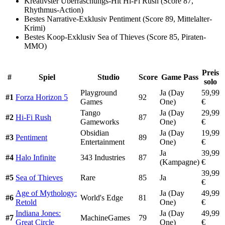
Kreativster Überraschungs-Hit
Hi-Fi Rush (Score 87,
Rhythmus-Action)
Bestes Narrative-Exklusiv
Pentiment (Score 89, Mittelalter-
Krimi)
Bestes Koop-Exklusiv
Sea of Thieves (Score 85, Piraten-
MMO)
Preis
#
Spiel
Studio
Score
Game Pass
solo
Playground
Ja (Day
59,99
#1
Forza Horizon 5
92
Games
One)
€
Tango
Ja (Day
29,99
#2
Hi-Fi Rush
87
Gameworks
One)
€
Obsidian
Ja (Day
19,99
#3
Pentiment
89
Entertainment
One)
€
Ja
39,99
#4
Halo Infinite
343 Industries
87
(Kampagne)
€
39,99
#5
Sea of Thieves
Rare
85
Ja
€
Age of Mythology:
Ja (Day
49,99
#6
World's Edge
81
Retold
One)
€
Indiana Jones:
Ja (Day
49,99
#7
MachineGames
79
Great Circle
One)
€