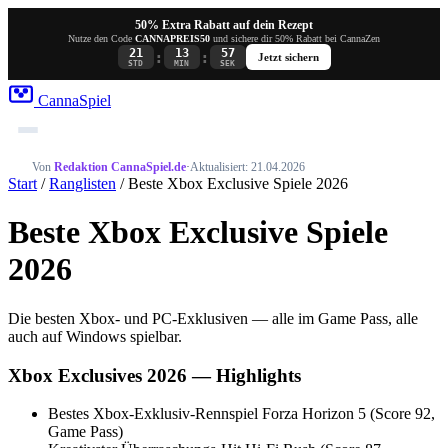
50% Extra Rabatt auf dein Rezept
Nutze den Code
CANNAPREIS50
und sichere dir 50% Rabatt bei CannaZen
21
13
57
:
:
Jetzt sichern
STD
MIN
SEK
Canna
Spiel
Von
Redaktion CannaSpiel.de
·
Aktualisiert: 21.04.2026
Start
/
Ranglisten
/ Beste Xbox Exclusive Spiele 2026
Beste Xbox Exclusive Spiele
2026
Die besten Xbox- und PC-Exklusiven — alle im Game Pass, alle
auch auf Windows spielbar.
Xbox Exclusives 2026 — Highlights
Bestes Xbox-Exklusiv-Rennspiel
Forza Horizon 5 (Score 92,
Game Pass)