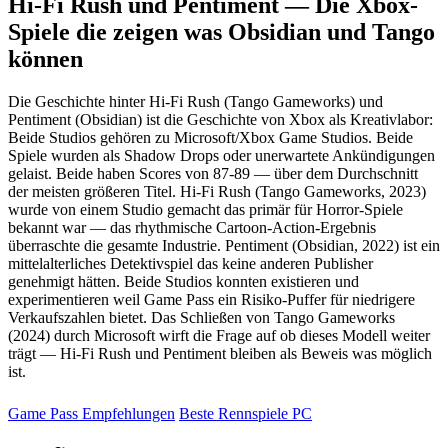
Hi-Fi Rush und Pentiment — Die Xbox-
Spiele die zeigen was Obsidian und Tango
können
Die Geschichte hinter Hi-Fi Rush (Tango Gameworks) und
Pentiment (Obsidian) ist die Geschichte von Xbox als Kreativlabor:
Beide Studios gehören zu Microsoft/Xbox Game Studios. Beide
Spiele wurden als Shadow Drops oder unerwartete Ankündigungen
gelaist. Beide haben Scores von 87-89 — über dem Durchschnitt
der meisten größeren Titel. Hi-Fi Rush (Tango Gameworks, 2023)
wurde von einem Studio gemacht das primär für Horror-Spiele
bekannt war — das rhythmische Cartoon-Action-Ergebnis
überraschte die gesamte Industrie. Pentiment (Obsidian, 2022) ist ein
mittelalterliches Detektivspiel das keine anderen Publisher
genehmigt hätten. Beide Studios konnten existieren und
experimentieren weil Game Pass ein Risiko-Puffer für niedrigere
Verkaufszahlen bietet. Das Schließen von Tango Gameworks
(2024) durch Microsoft wirft die Frage auf ob dieses Modell weiter
trägt — Hi-Fi Rush und Pentiment bleiben als Beweis was möglich
ist.
Game Pass Empfehlungen
Beste Rennspiele PC