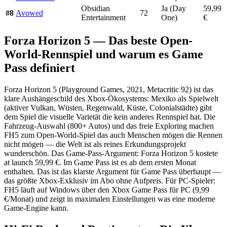
Obsidian
Ja (Day
59,99
#8
Avowed
72
Entertainment
One)
€
Forza Horizon 5 — Das beste Open-
World-Rennspiel und warum es Game
Pass definiert
Forza Horizon 5 (Playground Games, 2021, Metacritic 92) ist das
klare Aushängeschild des Xbox-Ökosystems: Mexiko als Spielwelt
(aktiver Vulkan, Wüsten, Regenwald, Küste, Colonialstädte) gibt
dem Spiel die visuelle Varietät die kein anderes Rennspiel hat. Die
Fahrzeug-Auswahl (800+ Autos) und das freie Exploring machen
FH5 zum Open-World-Spiel das auch Menschen mögen die Rennen
nicht mögen — die Welt ist als reines Erkundungsprojekt
wunderschön. Das Game-Pass-Argument: Forza Horizon 5 kostete
at launch 59,99 €. Im Game Pass ist es ab dem ersten Monat
enthalten. Das ist das klarste Argument für Game Pass überhaupt —
das größte Xbox-Exklusiv im Abo ohne Aufpreis. Für PC-Spieler:
FH5 läuft auf Windows über den Xbox Game Pass für PC (9,99
€/Monat) und zeigt in maximalen Einstellungen was eine moderne
Game-Engine kann.