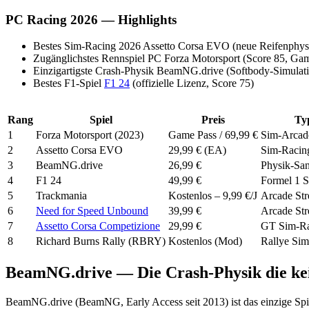
PC Racing 2026 — Highlights
Bestes Sim-Racing 2026
Assetto Corsa EVO (neue Reifenphys
Zugänglichstes Rennspiel PC
Forza Motorsport (Score 85, Ga
Einzigartigste Crash-Physik
BeamNG.drive (Softbody-Simulati
Bestes F1-Spiel
F1 24
(offizielle Lizenz, Score 75)
Rang
Spiel
Preis
Ty
1
Forza Motorsport (2023)
Game Pass / 69,99 €
Sim-Arcad
2
Assetto Corsa EVO
29,99 € (EA)
Sim-Racin
3
BeamNG.drive
26,99 €
Physik-Sa
4
F1 24
49,99 €
Formel 1 
5
Trackmania
Kostenlos – 9,99 €/J
Arcade Str
6
Need for Speed Unbound
39,99 €
Arcade Str
7
Assetto Corsa Competizione
29,99 €
GT Sim-Ra
8
Richard Burns Rally (RBRY)
Kostenlos (Mod)
Rallye Sim
BeamNG.drive — Die Crash-Physik die kei
BeamNG.drive (BeamNG, Early Access seit 2013) ist das einzige Spie