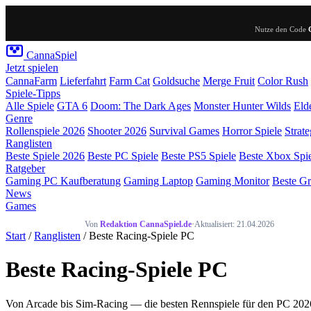
Nutze den Code
Canna
Spiel
Jetzt spielen
CannaFarm
Lieferfahrt
Farm Cat
Goldsuche
Merge Fruit
Color Rush
Spiele-Tipps
Alle Spiele
GTA 6
Doom: The Dark Ages
Monster Hunter Wilds
Eld
Genre
Rollenspiele 2026
Shooter 2026
Survival Games
Horror Spiele
Strate
Ranglisten
Beste Spiele 2026
Beste PC Spiele
Beste PS5 Spiele
Beste Xbox Spi
Ratgeber
Gaming PC Kaufberatung
Gaming Laptop
Gaming Monitor
Beste Gr
News
Games
Von
Redaktion CannaSpiel.de
·
Aktualisiert: 21.04.2026
Start
/
Ranglisten
/ Beste Racing-Spiele PC
Beste Racing-Spiele PC
Von Arcade bis Sim-Racing — die besten Rennspiele für den PC 2026