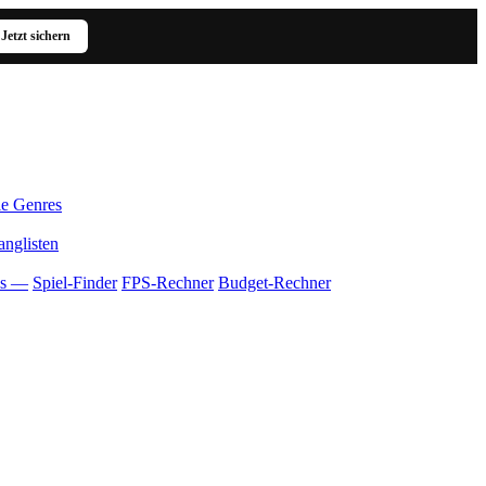
Jetzt sichern
le Genres
anglisten
ls —
Spiel-Finder
FPS-Rechner
Budget-Rechner