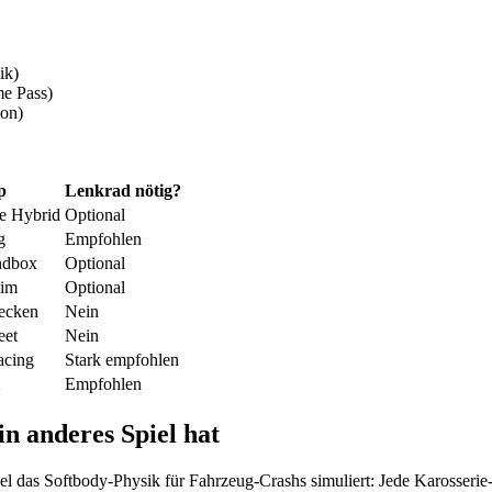
ik)
me Pass)
on)
p
Lenkrad nötig?
e Hybrid
Optional
g
Empfohlen
ndbox
Optional
Sim
Optional
ecken
Nein
eet
Nein
cing
Stark empfohlen
Empfohlen
n anderes Spiel hat
l das Softbody-Physik für Fahrzeug-Crashs simuliert: Jede Karosserie