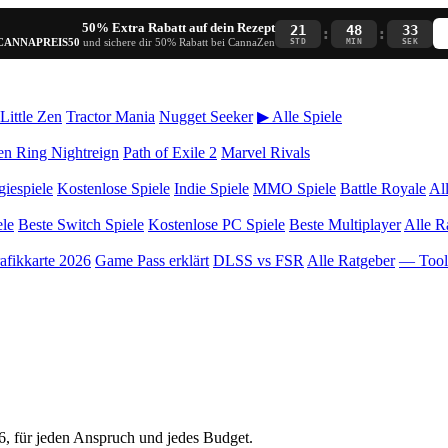
50% Extra Rabatt auf dein Rezept
21
48
33
:
:
CANNAPREIS50
und sichere dir 50% Rabatt bei CannaZen
STD
MIN
SEK
Little Zen
Tractor Mania
Nugget Seeker
▶ Alle Spiele
en Ring Nightreign
Path of Exile 2
Marvel Rivals
giespiele
Kostenlose Spiele
Indie Spiele
MMO Spiele
Battle Royale
Al
ele
Beste Switch Spiele
Kostenlose PC Spiele
Beste Multiplayer
Alle R
afikkarte 2026
Game Pass erklärt
DLSS vs FSR
Alle Ratgeber
— Too
, für jeden Anspruch und jedes Budget.