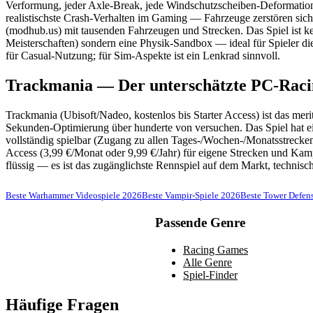
Verformung, jeder Axle-Break, jede Windschutzscheiben-Deformation is
realistischste Crash-Verhalten im Gaming — Fahrzeuge zerstören si
(modhub.us) mit tausenden Fahrzeugen und Strecken. Das Spiel ist ke
Meisterschaften) sondern eine Physik-Sandbox — ideal für Spieler di
für Casual-Nutzung; für Sim-Aspekte ist ein Lenkrad sinnvoll.
Trackmania — Der unterschätzte PC-Rac
Trackmania (Ubisoft/Nadeo, kostenlos bis Starter Access) ist das meri
Sekunden-Optimierung über hunderte von versuchen. Das Spiel hat ein
vollständig spielbar (Zugang zu allen Tages-/Wochen-/Monatsstrecken
Access (3,99 €/Monat oder 9,99 €/Jahr) für eigene Strecken und Kam
flüssig — es ist das zugänglichste Rennspiel auf dem Markt, technisch
Beste Warhammer Videospiele 2026
Beste Vampir-Spiele 2026
Beste Tower Defen
Passende Genre
Racing Games
Alle Genre
Spiel-Finder
Häufige Fragen