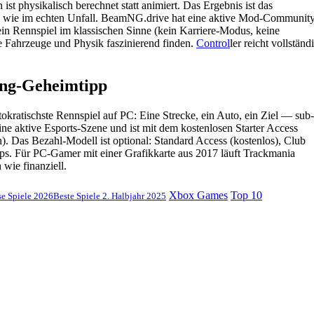
t physikalisch berechnet statt animiert. Das Ergebnis ist das
ch wie im echten Unfall. BeamNG.drive hat eine aktive Mod-Communit
in Rennspiel im klassischen Sinne (kein Karriere-Modus, keine
e Fahrzeuge und Physik faszinierend finden.
Control
ler reicht vollständ
ing-Geheimtipp
tokratischste Rennspiel auf PC: Eine Strecke, ein Auto, ein Ziel — sub-
e aktive Esports-Szene und ist mit dem kostenlosen Starter Access
). Das Bezahl-Modell ist optional: Standard Access (kostenlos), Club
ps. Für PC-Gamer mit einer Grafikkarte aus 2017 läuft Trackmania
 wie finanziell.
Xbox Games
Top 10
se Spiele 2026
Beste Spiele 2. Halbjahr 2025