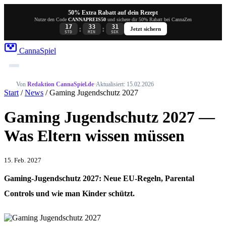
50% Extra Rabatt auf dein Rezept
Nutze den Code
CANNAPREIS50
und sichere dir 50% Rabatt bei CannaZen
17
33
31
:
:
Jetzt sichern
STD
MIN
SEK
Canna
Spiel
Von
Redaktion CannaSpiel.de
·
Aktualisiert: 15.02.2026
Start
/
News
/ Gaming Jugendschutz 2027
Gaming Jugendschutz 2027 —
Was Eltern wissen müssen
15. Feb. 2027
Gaming-Jugendschutz 2027: Neue EU-Regeln, Parental
Controls und wie man Kinder schützt.