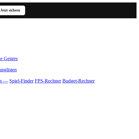
Jetzt sichern
le Genres
anglisten
ls —
Spiel-Finder
FPS-Rechner
Budget-Rechner