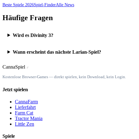
Beste Spiele 2026
Spiel-Finder
Alle News
Häufige Fragen
Wird es Divinity 3?
Wann erscheint das nächste Larian-Spiel?
Canna
Spiel
ℒ
Kostenlose Browser-Games — direkt spielen, kein Download, kein Login.
Jetzt spielen
CannaFarm
Lieferfahrt
Farm Cat
Tractor Mania
Little Zen
Spiele