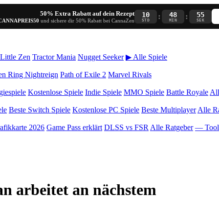
50% Extra Rabatt auf dein Rezept
10
48
55
:
:
CANNAPREIS50
und sichere dir 50% Rabatt bei CannaZen
STD
MIN
SEK
Little Zen
Tractor Mania
Nugget Seeker
▶ Alle Spiele
en Ring Nightreign
Path of Exile 2
Marvel Rivals
giespiele
Kostenlose Spiele
Indie Spiele
MMO Spiele
Battle Royale
Al
ele
Beste Switch Spiele
Kostenlose PC Spiele
Beste Multiplayer
Alle R
afikkarte 2026
Game Pass erklärt
DLSS vs FSR
Alle Ratgeber
— Too
an arbeitet an nächstem