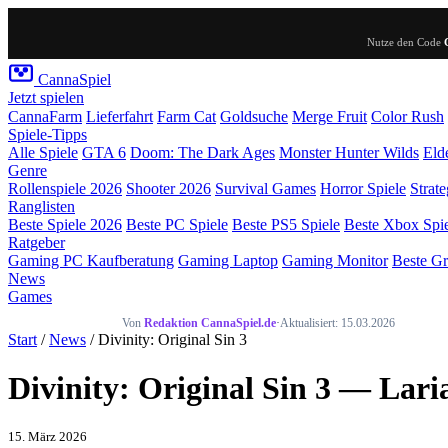
Nutze den Code
Canna
Spiel
Jetzt spielen
CannaFarm
Lieferfahrt
Farm Cat
Goldsuche
Merge Fruit
Color Rush
Spiele-Tipps
Alle Spiele
GTA 6
Doom: The Dark Ages
Monster Hunter Wilds
Eld
Genre
Rollenspiele 2026
Shooter 2026
Survival Games
Horror Spiele
Strate
Ranglisten
Beste Spiele 2026
Beste PC Spiele
Beste PS5 Spiele
Beste Xbox Spi
Ratgeber
Gaming PC Kaufberatung
Gaming Laptop
Gaming Monitor
Beste Gr
News
Games
Von
Redaktion CannaSpiel.de
·
Aktualisiert: 15.03.2026
Start
/
News
/ Divinity: Original Sin 3
Divinity: Original Sin 3 — Lari
15. März 2026