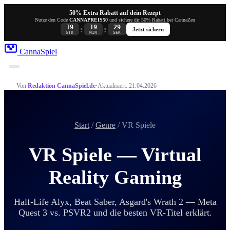
50% Extra Rabatt auf dein Rezept
Nutze den Code
CANNAPREIS50
und sichere dir 50% Rabatt bei CannaZen
19
19
29
:
:
Jetzt sichern
STD
MIN
SEK
Canna
Spiel
Von
Redaktion CannaSpiel.de
·
Aktualisiert: 21.04.2026
Start
/
Genre
/ VR Spiele
VR Spiele — Virtual
Reality Gaming
Half-Life Alyx, Beat Saber, Asgard's Wrath 2 — Meta
Quest 3 vs. PSVR2 und die besten VR-Titel erklärt.