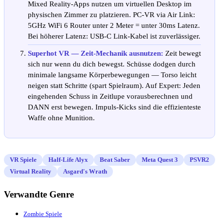
Mixed Reality-Apps nutzen um virtuellen Desktop im
physischen Zimmer zu platzieren. PC-VR via Air Link:
5GHz WiFi 6 Router unter 2 Meter = unter 30ms Latenz.
Bei höherer Latenz: USB-C Link-Kabel ist zuverlässiger.
Superhot VR — Zeit-Mechanik ausnutzen:
Zeit bewegt
sich nur wenn du dich bewegst. Schüsse dodgen durch
minimale langsame Körperbewegungen — Torso leicht
neigen statt Schritte (spart Spielraum). Auf Expert: Jeden
eingehenden Schuss in Zeitlupe vorausberechnen und
DANN erst bewegen. Impuls-Kicks sind die effizienteste
Waffe ohne Munition.
VR Spiele
Half-Life Alyx
Beat Saber
Meta Quest 3
PSVR2
Virtual Reality
Asgard's Wrath
Verwandte Genre
Zombie Spiele