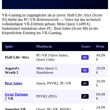
VR-Gaming ist zugänglicher als je zuvor: Half-Life: Alyx (Score
93) bleibt das PC-VR-Referenzwerk — Valve hat das technisch
vollständigste VR-Erlebnis gebaut. Meta Quest 3 (499 €)
funktioniert standalone ohne PC. Beat Saber (Score 88) ist der
körperlichste Einstieg ins VR-Gaming.
Spiel
Plattform
Score
Preis
PC-VR (Valve Index,
49,99
Half-Life: Alyx
93
Quest Link)
€
Asgard's
Meta Quest 3,
29,99
93
Wrath 2
Standalone
€
29,99
Beat Saber
Quest, PSVR2, PC-VR
88
€
Gran Turismo
69,99
PSVR2 (PS5)
87
7
VR
€
24,99
Superhot VR
Quest, PC-VR, PSVR2
–