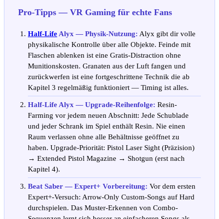
Pro-Tipps — VR Gaming für echte Fans
Half-Life
Alyx — Physik-Nutzung:
Alyx gibt dir volle
physikalische Kontrolle über alle Objekte. Feinde mit
Flaschen ablenken ist eine Gratis-Distraction ohne
Munitionskosten. Granaten aus der Luft fangen und
zurückwerfen ist eine fortgeschrittene Technik die ab
Kapitel 3 regelmäßig funktioniert — Timing ist alles.
Half-Life Alyx — Upgrade-Reihenfolge:
Resin-
Farming vor jedem neuen Abschnitt: Jede Schublade
und jeder Schrank im Spiel enthält Resin. Nie einen
Raum verlassen ohne alle Behältnisse geöffnet zu
haben. Upgrade-Priorität: Pistol Laser Sight (Präzision)
→ Extended Pistol Magazine → Shotgun (erst nach
Kapitel 4).
Beat Saber — Expert+ Vorbereitung:
Vor dem ersten
Expert+-Versuch: Arrow-Only Custom-Songs auf Hard
durchspielen. Das Muster-Erkennen von Combo-
Sequenzen lernt sich besser an einfacheren Songs als