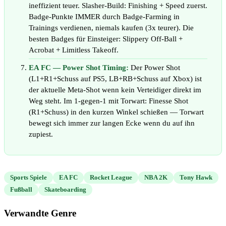
ineffizient teuer. Slasher-Build: Finishing + Speed zuerst.
Badge-Punkte IMMER durch Badge-Farming in
Trainings verdienen, niemals kaufen (3x teurer). Die
besten Badges für Einsteiger: Slippery Off-Ball +
Acrobat + Limitless Takeoff.
EA FC — Power Shot Timing:
Der Power Shot
(L1+R1+Schuss auf PS5, LB+RB+Schuss auf Xbox) ist
der aktuelle Meta-Shot wenn kein Verteidiger direkt im
Weg steht. Im 1-gegen-1 mit Torwart: Finesse Shot
(R1+Schuss) in den kurzen Winkel schießen — Torwart
bewegt sich immer zur langen Ecke wenn du auf ihn
zupiest.
Sports Spiele
EA FC
Rocket League
NBA 2K
Tony Hawk
Fußball
Skateboarding
Verwandte Genre