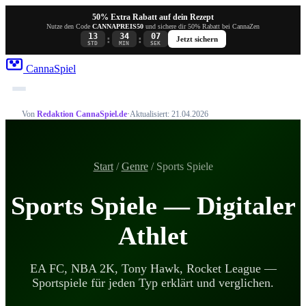
50% Extra Rabatt auf dein Rezept
Nutze den Code
CANNAPREIS50
und sichere dir 50% Rabatt bei CannaZen
13
34
06
:
:
Jetzt sichern
STD
MIN
SEK
Canna
Spiel
Von
Redaktion CannaSpiel.de
·
Aktualisiert: 21.04.2026
Start
/
Genre
/ Sports Spiele
Sports Spiele — Digitaler
Athlet
EA FC, NBA 2K, Tony Hawk, Rocket League —
Sportspiele für jeden Typ erklärt und verglichen.