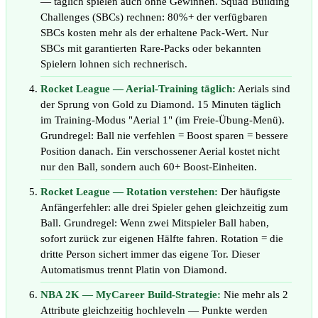
— täglich spielen auch ohne Gewinnen. Squad Building
Challenges (SBCs) rechnen: 80%+ der verfügbaren
SBCs kosten mehr als der erhaltene Pack-Wert. Nur
SBCs mit garantierten Rare-Packs oder bekannten
Spielern lohnen sich rechnerisch.
Rocket League — Aerial-Training täglich:
Aerials sind
der Sprung von Gold zu Diamond. 15 Minuten täglich
im Training-Modus "Aerial 1" (im Freie-Übung-Menü).
Grundregel: Ball nie verfehlen = Boost sparen = bessere
Position danach. Ein verschossener Aerial kostet nicht
nur den Ball, sondern auch 60+ Boost-Einheiten.
Rocket League — Rotation verstehen:
Der häufigste
Anfängerfehler: alle drei Spieler gehen gleichzeitig zum
Ball. Grundregel: Wenn zwei Mitspieler Ball haben,
sofort zurück zur eigenen Hälfte fahren. Rotation = die
dritte Person sichert immer das eigene Tor. Dieser
Automatismus trennt Platin von Diamond.
NBA 2K — MyCareer Build-Strategie:
Nie mehr als 2
Attribute gleichzeitig hochleveln — Punkte werden