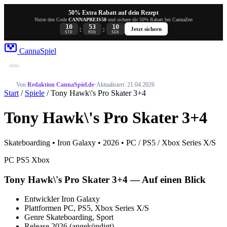
50% Extra Rabatt auf dein Rezept
Nutze den Code
CANNAPREIS50
und sichere dir 50% Rabatt bei CannaZen
10
53
10
:
:
Jetzt sichern
STD
MIN
SEK
Canna
Spiel
Von
Redaktion CannaSpiel.de
·
Aktualisiert: 21.04.2026
Start
/
Spiele
/ Tony Hawk\'s Pro Skater 3+4
Tony Hawk\'s Pro Skater 3+4
Skateboarding • Iron Galaxy • 2026 • PC / PS5 / Xbox Series X/S
PC
PS5
Xbox
Tony Hawk\'s Pro Skater 3+4 — Auf einen Blick
Entwickler
Iron Galaxy
Plattformen
PC, PS5, Xbox Series X/S
Genre
Skateboarding, Sport
Release
2026 (angekündigt)