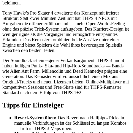
belohnen.
Tony Hawk\'s Pro Skater 4 erweiterte das Konzept mit freierer
Struktur: Statt Zwei-Minuten-Zeitlimit hat THPS 4 NPCs mit
Aufgaben die offener erfüllbar sind — mehr Open-World-Feeling
ohne das präzise Trick-System aufzugeben. Das Karriere-Design ist
weniger rigide als die Vorgänger und ermöglichte entspanntes
Erkunden. Das Remaster kombiniert beide Ansätze unter einer
Engine und bietet Spielern die Wahl ihres bevorzugten Spielstils
zwischen den beiden Teilen.
Der Soundtrack ist ein eigener Verkaufsargument: THPS 3 und 4
haben kultigen Punk-, Ska- und Hip-Hop-Soundtracks — Bands
wie Alien Ant Farm, Millencolin und Dead Kennedys prägten eine
Generation. Das Remaster wird voraussichtlich einen Mix aus
Original-Tracks und neuen Lizenzen bieten. Online-Multiplayer mit
kompetitiven Sessions und Free-Skate sind für THPS-Remaster
Standard nach dem Erfolg von THPS 1+2.
Tipps für Einsteiger
Revert-System üben:
Das Revert nach Halfpipe-Tricks in
manuelle Verbindungen ist der Schlüssel zu langen Kombos
— früh in THPS 3 Maps üben.