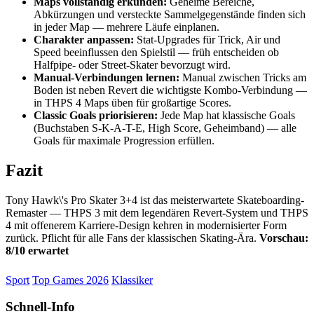
Maps vollständig erkunden:
Geheime Bereiche,
Abkürzungen und versteckte Sammelgegenstände finden sich
in jeder Map — mehrere Läufe einplanen.
Charakter anpassen:
Stat-Upgrades für Trick, Air und
Speed beeinflussen den Spielstil — früh entscheiden ob
Halfpipe- oder Street-Skater bevorzugt wird.
Manual-Verbindungen lernen:
Manual zwischen Tricks am
Boden ist neben Revert die wichtigste Kombo-Verbindung —
in THPS 4 Maps üben für großartige Scores.
Classic Goals priorisieren:
Jede Map hat klassische Goals
(Buchstaben S-K-A-T-E, High Score, Geheimband) — alle
Goals für maximale Progression erfüllen.
Fazit
Tony Hawk\'s Pro Skater 3+4 ist das meisterwartete Skateboarding-
Remaster — THPS 3 mit dem legendären Revert-System und THPS
4 mit offenerem Karriere-Design kehren in modernisierter Form
zurück. Pflicht für alle Fans der klassischen Skating-Ära.
Vorschau:
8/10 erwartet
Sport
Top Games 2026
Klassiker
Schnell-Info