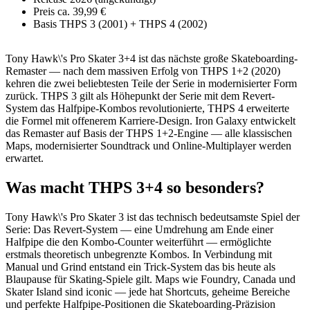
Preis
ca. 39,99 €
Basis
THPS 3 (2001) + THPS 4 (2002)
Tony Hawk\'s Pro Skater 3+4 ist das nächste große Skateboarding-
Remaster — nach dem massiven Erfolg von THPS 1+2 (2020)
kehren die zwei beliebtesten Teile der Serie in modernisierter Form
zurück. THPS 3 gilt als Höhepunkt der Serie mit dem Revert-
System das Halfpipe-Kombos revolutionierte, THPS 4 erweiterte
die Formel mit offenerem Karriere-Design. Iron Galaxy entwickelt
das Remaster auf Basis der THPS 1+2-Engine — alle klassischen
Maps, modernisierter Soundtrack und Online-Multiplayer werden
erwartet.
Was macht THPS 3+4 so besonders?
Tony Hawk\'s Pro Skater 3 ist das technisch bedeutsamste Spiel der
Serie: Das Revert-System — eine Umdrehung am Ende einer
Halfpipe die den Kombo-Counter weiterführt — ermöglichte
erstmals theoretisch unbegrenzte Kombos. In Verbindung mit
Manual und Grind entstand ein Trick-System das bis heute als
Blaupause für Skating-Spiele gilt. Maps wie Foundry, Canada und
Skater Island sind iconic — jede hat Shortcuts, geheime Bereiche
und perfekte Halfpipe-Positionen die Skateboarding-Präzision