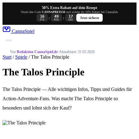
50% Extra Rabatt auf dein Rezept
Nutze den Code
CANNAPREIS50
und sichere dir 50% Rabatt bei CannaZen
16
49
17
:
:
Jetzt sichern
STD
MIN
SEK
Canna
Spiel
Von
Redaktion CannaSpiel.de
·
Aktualisiert: 31.05.2026
Start
/
Spiele
/ The Talos Principle
The Talos Principle
The Talos Principle — Alle wichtigen Infos, Tipps und Guides für
Action-Adventure-Fans. Was macht The Talos Principle so
besonders und lohnt sich der Kauf?