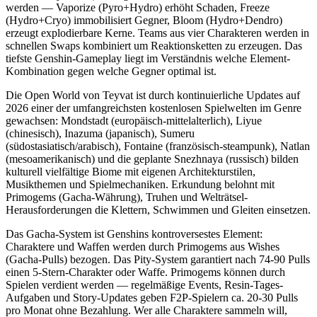
werden — Vaporize (Pyro+Hydro) erhöht Schaden, Freeze
(Hydro+Cryo) immobilisiert Gegner, Bloom (Hydro+Dendro)
erzeugt explodierbare Kerne. Teams aus vier Charakteren werden in
schnellen Swaps kombiniert um Reaktionsketten zu erzeugen. Das
tiefste Genshin-Gameplay liegt im Verständnis welche Element-
Kombination gegen welche Gegner optimal ist.
Die Open World von Teyvat ist durch kontinuierliche Updates auf
2026 einer der umfangreichsten kostenlosen Spielwelten im Genre
gewachsen: Mondstadt (europäisch-mittelalterlich), Liyue
(chinesisch), Inazuma (japanisch), Sumeru
(südostasiatisch/arabisch), Fontaine (französisch-steampunk), Natlan
(mesoamerikanisch) und die geplante Snezhnaya (russisch) bilden
kulturell vielfältige Biome mit eigenen Architekturstilen,
Musikthemen und Spielmechaniken. Erkundung belohnt mit
Primogems (Gacha-Währung), Truhen und Welträtsel-
Herausforderungen die Klettern, Schwimmen und Gleiten einsetzen.
Das Gacha-System ist Genshins kontroversestes Element:
Charaktere und Waffen werden durch Primogems aus Wishes
(Gacha-Pulls) bezogen. Das Pity-System garantiert nach 74-90 Pulls
einen 5-Stern-Charakter oder Waffe. Primogems können durch
Spielen verdient werden — regelmäßige Events, Resin-Tages-
Aufgaben und Story-Updates geben F2P-Spielern ca. 20-30 Pulls
pro Monat ohne Bezahlung. Wer alle Charaktere sammeln will,