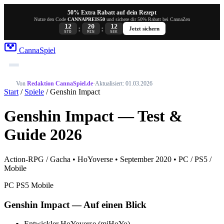
50% Extra Rabatt auf dein Rezept
Nutze den Code
CANNAPREIS50
und sichere dir 50% Rabatt bei CannaZen
12
20
12
:
:
Jetzt sichern
STD
MIN
SEK
Canna
Spiel
Von
Redaktion CannaSpiel.de
·
Aktualisiert: 01.03.2026
Start
/
Spiele
/ Genshin Impact
Genshin Impact — Test &
Guide 2026
Action-RPG / Gacha • HoYoverse • September 2020 • PC / PS5 /
Mobile
PC
PS5
Mobile
Genshin Impact — Auf einen Blick
Entwickler
HoYoverse (miHoYo)