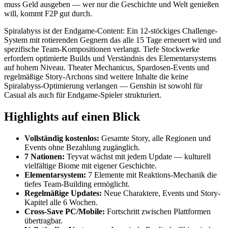
muss Geld ausgeben — wer nur die Geschichte und Welt genießen
will, kommt F2P gut durch.
Spiralabyss ist der Endgame-Content: Ein 12-stöckiges Challenge-
System mit rotierenden Gegnern das alle 15 Tage erneuert wird und
spezifische Team-Kompositionen verlangt. Tiefe Stockwerke
erfordern optimierte Builds und Verständnis des Elementarsystems
auf hohem Niveau. Theater Mechanicus, Spardosen-Events und
regelmäßige Story-Archons sind weitere Inhalte die keine
Spiralabyss-Optimierung verlangen — Genshin ist sowohl für
Casual als auch für Endgame-Spieler strukturiert.
Highlights auf einen Blick
Vollständig kostenlos:
Gesamte Story, alle Regionen und
Events ohne Bezahlung zugänglich.
7 Nationen:
Teyvat wächst mit jedem Update — kulturell
vielfältige Biome mit eigener Geschichte.
Elementarsystem:
7 Elemente mit Reaktions-Mechanik die
tiefes Team-Building ermöglicht.
Regelmäßige Updates:
Neue Charaktere, Events und Story-
Kapitel alle 6 Wochen.
Cross-Save PC/Mobile:
Fortschritt zwischen Plattformen
übertragbar.