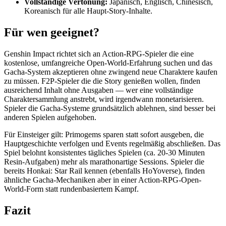
Vollständige Vertonung:
Japanisch, Englisch, Chinesisch,
Koreanisch für alle Haupt-Story-Inhalte.
Für wen geeignet?
Genshin Impact richtet sich an Action-RPG-Spieler die eine
kostenlose, umfangreiche Open-World-Erfahrung suchen und das
Gacha-System akzeptieren ohne zwingend neue Charaktere kaufen
zu müssen. F2P-Spieler die die Story genießen wollen, finden
ausreichend Inhalt ohne Ausgaben — wer eine vollständige
Charaktersammlung anstrebt, wird irgendwann monetarisieren.
Spieler die Gacha-Systeme grundsätzlich ablehnen, sind besser bei
anderen Spielen aufgehoben.
Für Einsteiger gilt: Primogems sparen statt sofort ausgeben, die
Hauptgeschichte verfolgen und Events regelmäßig abschließen. Das
Spiel belohnt konsistentes tägliches Spielen (ca. 20-30 Minuten
Resin-Aufgaben) mehr als marathonartige Sessions. Spieler die
bereits Honkai: Star Rail kennen (ebenfalls HoYoverse), finden
ähnliche Gacha-Mechaniken aber in einer Action-RPG-Open-
World-Form statt rundenbasiertem Kampf.
Fazit