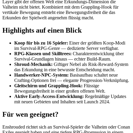
Layer gibt der offenen Welt eine Erkundungs-Dimension die
Valheim nicht bietet. Kombiniert mit dem Grappling-Hook für
vertikale Bewegung entsteht eine Bewegungsfreiheit die das
Erkunden der Spielwelt angenehm flüssig macht.
Highlights auf einen Blick
Koop für bis zu 16 Spieler:
Einer der größten Koop-Modi
im Survival-RPG-Genre — dedizierte Server verfügbar.
RPG-Klassen und Skilltrees:
Charakterentwicklung über
Survival-Grundlagen hinaus — echter Build-Raum.
Shroud-Mechanik:
Giftiger Nebel als Risk-Reward-System
das Erkundung in eine bewusste Entscheidung macht.
Handwerker-NPC-System:
Basisaufbau schaltet neue
Crafting-Optionen frei — elegante Progression-Verknüpfung.
Gleitschirm und Grappling-Hook:
Flüssige
Bewegungsfreiheit in einer großen offenen Welt.
Aktive Early-Access-Entwicklung:
Regelmäßige Updates
mit neuen Gebieten und Inhalten seit Launch 2024.
Für wen geeignet?
Enshrouded richtet sich an Survival-Spieler die Valheim oder Conan
Exiles gespielt haben und eine tiefere RPG-Progression in einem