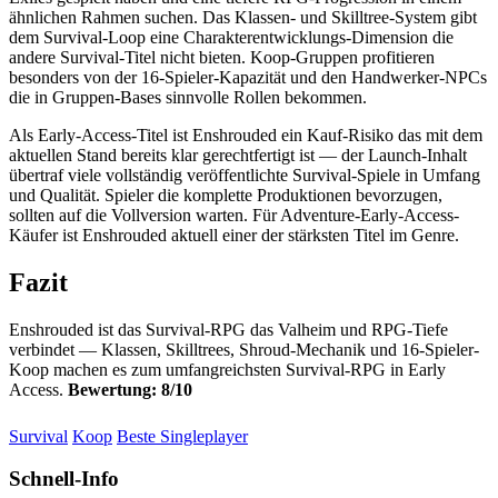
ähnlichen Rahmen suchen. Das Klassen- und Skilltree-System gibt
dem Survival-Loop eine Charakterentwicklungs-Dimension die
andere Survival-Titel nicht bieten. Koop-Gruppen profitieren
besonders von der 16-Spieler-Kapazität und den Handwerker-NPCs
die in Gruppen-Bases sinnvolle Rollen bekommen.
Als Early-Access-Titel ist Enshrouded ein Kauf-Risiko das mit dem
aktuellen Stand bereits klar gerechtfertigt ist — der Launch-Inhalt
übertraf viele vollständig veröffentlichte Survival-Spiele in Umfang
und Qualität. Spieler die komplette Produktionen bevorzugen,
sollten auf die Vollversion warten. Für Adventure-Early-Access-
Käufer ist Enshrouded aktuell einer der stärksten Titel im Genre.
Fazit
Enshrouded ist das Survival-RPG das Valheim und RPG-Tiefe
verbindet — Klassen, Skilltrees, Shroud-Mechanik und 16-Spieler-
Koop machen es zum umfangreichsten Survival-RPG in Early
Access.
Bewertung: 8/10
Survival
Koop
Beste Singleplayer
Schnell-Info