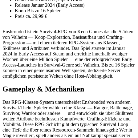
Release
Januar 2024 (Early Access)
Koop
Bis zu 16 Spieler
Preis
ca. 29,99 €
Enshrouded ist ein Survival-RPG von Keen Games das die Stärken
von Valheim — Koop-Exploration, Basisaufbau und Crafting-
Progression — mit einem tieferen RPG-System aus Klassen,
Skilltrees und Attributen verbindet. Das Spiel startete im Januar
2024 in Early Access auf Steam und erreichte innerhalb weniger
Wochen über eine Million Spieler — eine der erfolgreichsten Early-
Access-Launches im Survival-Genre seit Valheim. Bis zu 16 Spieler
können in einer gemeinsamen Welt spielen; dedizierte Server
ermöglichen persistente Welten ohne Host-Abhängigkeit.
Gameplay & Mechaniken
Das RPG-Klassen-System unterscheidet Enshrouded von anderen
Survival-Titeln: Spieler wählen eine Klasse — Ranger, Battlemage,
Survivor, Warrior oder andere — und entwickeln sie über Skilltrees
weiter. Attribute beeinflussen Kampfwerte, Crafting-Effizienz und
Mobilität. Diese RPG-Schicht gibt dem typischen Survival-Loop
eine Tiefe die über reines Ressourcen-Sammeln hinausgeht: Wer in
Magie investiert, spielt anders als ein auf Nahkampf spezialisierter