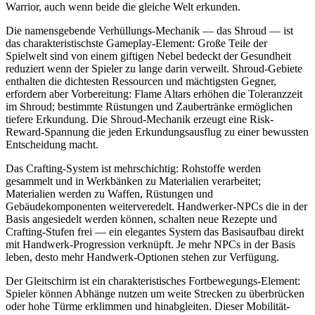
Warrior, auch wenn beide die gleiche Welt erkunden.
Die namensgebende Verhüllungs-Mechanik — das Shroud — ist
das charakteristischste Gameplay-Element: Große Teile der
Spielwelt sind von einem giftigen Nebel bedeckt der Gesundheit
reduziert wenn der Spieler zu lange darin verweilt. Shroud-Gebiete
enthalten die dichtesten Ressourcen und mächtigsten Gegner,
erfordern aber Vorbereitung: Flame Altars erhöhen die Toleranzzeit
im Shroud; bestimmte Rüstungen und Zaubertränke ermöglichen
tiefere Erkundung. Die Shroud-Mechanik erzeugt eine Risk-
Reward-Spannung die jeden Erkundungsausflug zu einer bewussten
Entscheidung macht.
Das Crafting-System ist mehrschichtig: Rohstoffe werden
gesammelt und in Werkbänken zu Materialien verarbeitet;
Materialien werden zu Waffen, Rüstungen und
Gebäudekomponenten weiterveredelt. Handwerker-NPCs die in der
Basis angesiedelt werden können, schalten neue Rezepte und
Crafting-Stufen frei — ein elegantes System das Basisaufbau direkt
mit Handwerk-Progression verknüpft. Je mehr NPCs in der Basis
leben, desto mehr Handwerk-Optionen stehen zur Verfügung.
Der Gleitschirm ist ein charakteristisches Fortbewegungs-Element:
Spieler können Abhänge nutzen um weite Strecken zu überbrücken
oder hohe Türme erklimmen und hinabgleiten. Dieser Mobilität-