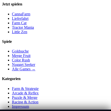
Jetzt spielen
CannaFarm
Lieferfahrt
Farm Cat
Tractor Mania
Little Zen
Spiele
Goldsuche
Merge Fruit
Color Rush
Nugget Seeker
Alle Games →
Kategorien
Farm & Strategie
Arcade & Reflex
Puzzle & Merge
Racing & Action
Impressum
Datenschutz