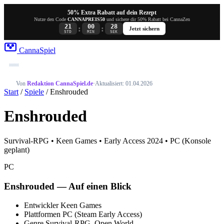
50% Extra Rabatt auf dein Rezept
Nutze den Code
CANNAPREIS50
und sichere dir 50% Rabatt bei CannaZen
21
00
28
:
:
Jetzt sichern
STD
MIN
SEK
Canna
Spiel
Von
Redaktion CannaSpiel.de
·
Aktualisiert: 01.04.2026
Start
/
Spiele
/ Enshrouded
Enshrouded
Survival-RPG • Keen Games • Early Access 2024 • PC (Konsole
geplant)
PC
Enshrouded — Auf einen Blick
Entwickler
Keen Games
Plattformen
PC (Steam Early Access)
Genre
Survival-RPG, Open World