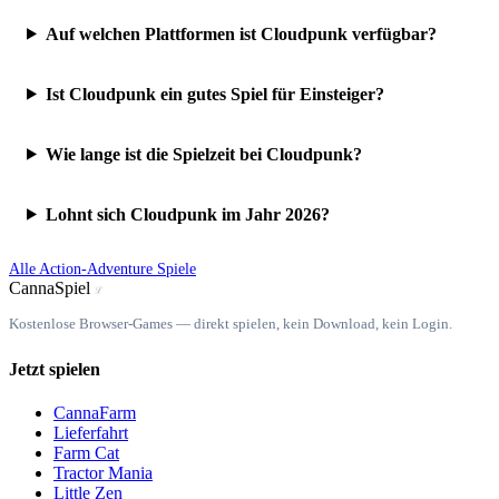
Auf welchen Plattformen ist Cloudpunk verfügbar?
Ist Cloudpunk ein gutes Spiel für Einsteiger?
Wie lange ist die Spielzeit bei Cloudpunk?
Lohnt sich Cloudpunk im Jahr 2026?
Alle Action-Adventure Spiele
Canna
Spiel
ℒ
Kostenlose Browser-Games — direkt spielen, kein Download, kein Login.
Jetzt spielen
CannaFarm
Lieferfahrt
Farm Cat
Tractor Mania
Little Zen