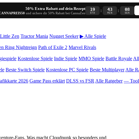
50% Extra Rabatt auf dein Rezept
19
43
07
:
:
CANNAPREIS50
und sichere dir 50% Rabatt bei CannaZen
STD
MIN
SEK
Little Zen
Tractor Mania
Nugget Seeker
▶ Alle Spiele
en Ring Nightreign
Path of Exile 2
Marvel Rivals
giespiele
Kostenlose Spiele
Indie Spiele
MMO Spiele
Battle Royale
Al
ele
Beste Switch Spiele
Kostenlose PC Spiele
Beste Multiplayer
Alle R
afikkarte 2026
Game Pass erklärt
DLSS vs FSR
Alle Ratgeber
— Too
venture-Fans. Was macht Cloudpunk so besonders und