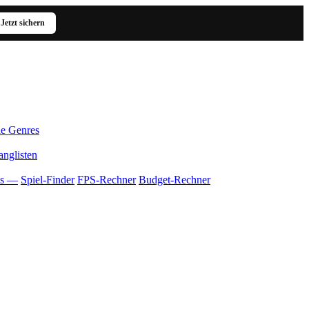
Jetzt sichern
le Genres
anglisten
ls —
Spiel-Finder
FPS-Rechner
Budget-Rechner