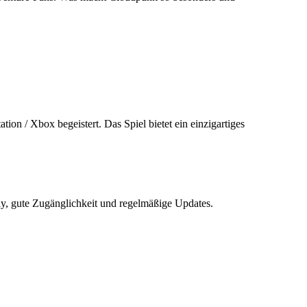
ion / Xbox begeistert. Das Spiel bietet ein einzigartiges
, gute Zugänglichkeit und regelmäßige Updates.