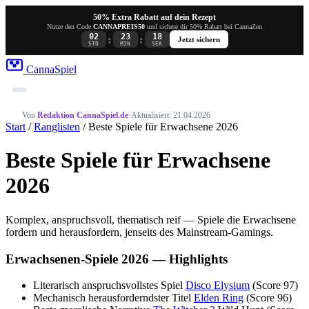
50% Extra Rabatt auf dein Rezept
Nutze den Code
CANNAPREIS50
und sichere dir 50% Rabatt bei CannaZen
02
23
18
:
:
Jetzt sichern
STD
MIN
SEK
Canna
Spiel
Von
Redaktion CannaSpiel.de
·
Aktualisiert: 21.04.2026
Start
/
Ranglisten
/ Beste Spiele für Erwachsene 2026
Beste Spiele für Erwachsene
2026
Komplex, anspruchsvoll, thematisch reif — Spiele die Erwachsene
fordern und herausfordern, jenseits des Mainstream-Gamings.
Erwachsenen-Spiele 2026 — Highlights
Literarisch anspruchsvollstes Spiel
Disco Elysium
(Score 97)
Mechanisch herausforderndster Titel
Elden Ring
(Score 96)