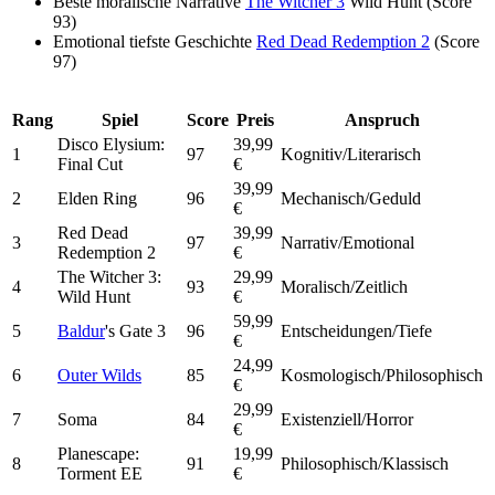
Beste moralische Narrative
The Witcher 3
Wild Hunt (Score
93)
Emotional tiefste Geschichte
Red Dead Redemption 2
(Score
97)
Rang
Spiel
Score
Preis
Anspruch
Disco Elysium:
39,99
1
97
Kognitiv/Literarisch
Final Cut
€
39,99
2
Elden Ring
96
Mechanisch/Geduld
€
Red Dead
39,99
3
97
Narrativ/Emotional
Redemption 2
€
The Witcher 3:
29,99
4
93
Moralisch/Zeitlich
Wild Hunt
€
59,99
5
Baldur
's Gate 3
96
Entscheidungen/Tiefe
€
24,99
6
Outer Wilds
85
Kosmologisch/Philosophisch
€
29,99
7
Soma
84
Existenziell/Horror
€
Planescape:
19,99
8
91
Philosophisch/Klassisch
Torment EE
€