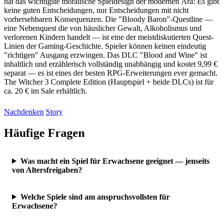
hat das wichtigste moralische Spieldesign der modernen Ära: Es gibt
keine guten Entscheidungen, nur Entscheidungen mit nicht
vorhersehbaren Konsequenzen. Die "Bloody Baron"-Questline —
eine Nebenquest die von häuslicher Gewalt, Alkoholismus und
verlorenen Kindern handelt — ist eine der meistdiskutierten Quest-
Linien der Gaming-Geschichte. Spieler können keinen eindeutig
"richtigen" Ausgang erzwingen. Das DLC "Blood and Wine" ist
inhaltlich und erzählerisch vollständig unabhängig und kostet 9,99 €
separat — es ist eines der besten RPG-Erweiterungen ever gemacht.
The Witcher 3 Complete Edition (Hauptspiel + beide DLCs) ist für
ca. 20 € im Sale erhältlich.
Nachdenken
Story
Häufige Fragen
Was macht ein Spiel für Erwachsene geeignet — jenseits
von Altersfreigaben?
Welche Spiele sind am anspruchsvollsten für
Erwachsene?