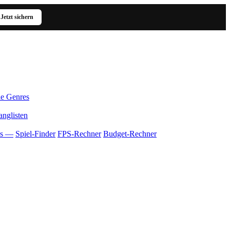
Jetzt sichern
le Genres
anglisten
ls —
Spiel-Finder
FPS-Rechner
Budget-Rechner