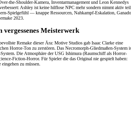
 — Over-the-Shoulder-Kamera, Inventarmanagement und Leon Kennedys
rbessert: Ashley ist keine hilflose NPC mehr sondern nimmt aktiv teil
s Kern-Spielgefühl — knappe Ressourcen, Nahkampf-Eskalation, Ganado
 Remake 2023.
n vergessenes Meisterwerk
bevollste Remake dieser Ära: Motive Studios gab Isaac Clarke eine
schen Horror-Ton zu zerstören. Das Necromorph-Gliedmaßen-System is
hot-System. Die Atmosphäre der USG Ishimura (Raumschiff als Horror-
cience-Fiction-Horror. Für Spieler die das Original nie gespielt haben:
e eingehen zu müssen.