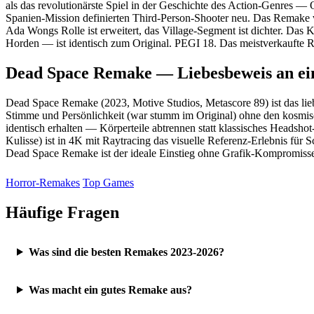
als das revolutionärste Spiel in der Geschichte des Action-Genres
Spanien-Mission definierten Third-Person-Shooter neu. Das Remake ve
Ada Wongs Rolle ist erweitert, das Village-Segment ist dichter. Da
Horden — ist identisch zum Original. PEGI 18. Das meistverkaufte
Dead Space Remake — Liebesbeweis an ei
Dead Space Remake (2023, Motive Studios, Metascore 89) ist das lie
Stimme und Persönlichkeit (war stumm im Original) ohne den kosmi
identisch erhalten — Körperteile abtrennen statt klassisches Heads
Kulisse) ist in 4K mit Raytracing das visuelle Referenz-Erlebnis für S
Dead Space Remake ist der ideale Einstieg ohne Grafik-Kompromiss
Horror-Remakes
Top Games
Häufige Fragen
Was sind die besten Remakes 2023-2026?
Was macht ein gutes Remake aus?