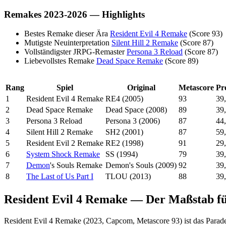
Remakes 2023-2026 — Highlights
Bestes Remake dieser Ära
Resident Evil 4 Remake
(Score 93)
Mutigste Neuinterpretation
Silent Hill 2 Remake
(Score 87)
Vollständigster JRPG-Remaster
Persona 3 Reload
(Score 87)
Liebevollstes Remake
Dead Space Remake
(Score 89)
Rang
Spiel
Original
Metascore
Pre
1
Resident Evil 4 Remake
RE4 (2005)
93
39
2
Dead Space Remake
Dead Space (2008)
89
39
3
Persona 3 Reload
Persona 3 (2006)
87
44
4
Silent Hill 2 Remake
SH2 (2001)
87
59
5
Resident Evil 2 Remake
RE2 (1998)
91
29
6
System Shock Remake
SS (1994)
79
39
7
Demon
's Souls Remake
Demon's Souls (2009)
92
39
8
The Last of Us Part I
TLOU (2013)
88
39
Resident Evil 4 Remake — Der Maßstab f
Resident Evil 4 Remake (2023, Capcom, Metascore 93) ist das Paradeb