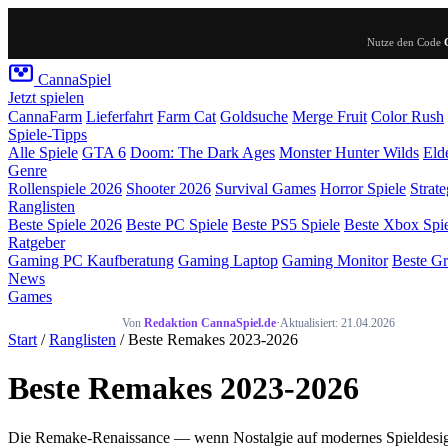
Nutze den Code
Canna
Spiel
Jetzt spielen
CannaFarm
Lieferfahrt
Farm Cat
Goldsuche
Merge Fruit
Color Rush
Spiele-Tipps
Alle Spiele
GTA 6
Doom: The Dark Ages
Monster Hunter Wilds
Eld
Genre
Rollenspiele 2026
Shooter 2026
Survival Games
Horror Spiele
Strate
Ranglisten
Beste Spiele 2026
Beste PC Spiele
Beste PS5 Spiele
Beste Xbox Spi
Ratgeber
Gaming PC Kaufberatung
Gaming Laptop
Gaming Monitor
Beste Gr
News
Games
Von
Redaktion CannaSpiel.de
·
Aktualisiert: 21.04.2026
Start
/
Ranglisten
/ Beste Remakes 2023-2026
Beste Remakes 2023-2026
Die Remake-Renaissance — wenn Nostalgie auf modernes Spieldesign