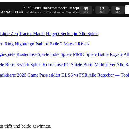
50% Extra Rabatt auf dein Rezept
09
12
06
:
:
CANNAPREIS50
und sichere dir 50% Rabatt bei CannaZen
STD
MIN
SEK
Little Zen
Tractor Mania
Nugget Seeker
▶ Alle Spiele
en Ring Nightreign
Path of Exile 2
Marvel Rivals
giespiele
Kostenlose Spiele
Indie Spiele
MMO Spiele
Battle Royale
Al
ele
Beste Switch Spiele
Kostenlose PC Spiele
Beste Multiplayer
Alle R
afikkarte 2026
Game Pass erklärt
DLSS vs FSR
Alle Ratgeber
— Too
 trifft und beide gewinnen.