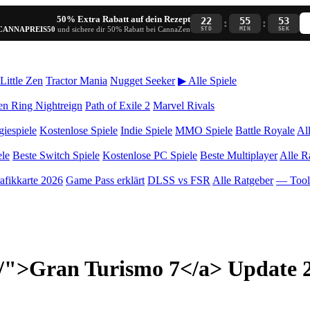
50% Extra Rabatt auf dein Rezept
22
55
53
:
:
CANNAPREIS50
und sichere dir 50% Rabatt bei CannaZen
STD
MIN
SEK
Little Zen
Tractor Mania
Nugget Seeker
▶ Alle Spiele
en Ring Nightreign
Path of Exile 2
Marvel Rivals
giespiele
Kostenlose Spiele
Indie Spiele
MMO Spiele
Battle Royale
Al
ele
Beste Switch Spiele
Kostenlose PC Spiele
Beste Multiplayer
Alle R
afikkarte 2026
Game Pass erklärt
DLSS vs FSR
Alle Ratgeber
— Too
-7/">Gran Turismo 7</a> Update