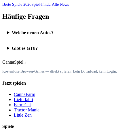
Beste Spiele 2026
Spiel-Finder
Alle News
Häufige Fragen
Welche neuen Autos?
Gibt es GT8?
Canna
Spiel
ℒ
Kostenlose Browser-Games — direkt spielen, kein Download, kein Login.
Jetzt spielen
CannaFarm
Lieferfahrt
Farm Cat
Tractor Mania
Little Zen
Spiele