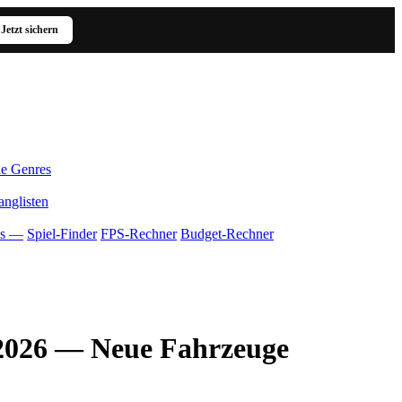
Jetzt sichern
le Genres
anglisten
ls —
Spiel-Finder
FPS-Rechner
Budget-Rechner
 2026 — Neue Fahrzeuge