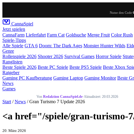
Nutze den Code
Canna
Spiel
Jetzt spielen
CannaFarm
Lieferfahrt
Farm Cat
Goldsuche
Merge Fruit
Color Rush
Spiele-Tipps
Alle Spiele
GTA 6
Doom: The Dark Ages
Monster Hunter Wilds
Eld
Genre
Rollenspiele 2026
Shooter 2026
Survival Games
Horror Spiele
Strate
Ranglisten
Beste Spiele 2026
Beste PC Spiele
Beste PS5 Spiele
Beste Xbox Spi
Ratgeber
Gaming PC Kaufberatung
Gaming Laptop
Gaming Monitor
Beste Gr
News
Games
Von
Redaktion CannaSpiel.de
·
Aktualisiert: 20.03.2026
Start
/
News
/ Gran Turismo 7 Update 2026
<a href="/spiele/gran-turismo
20. März 2026