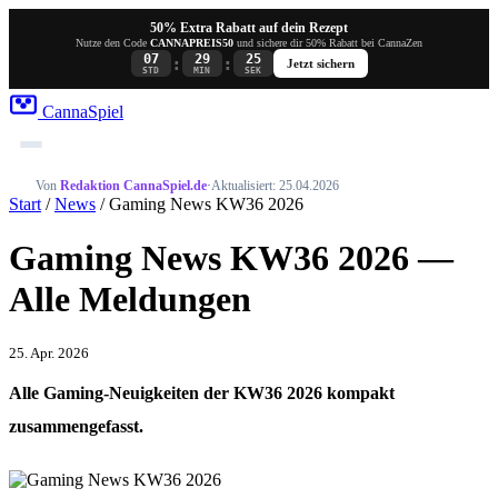
50% Extra Rabatt auf dein Rezept
Nutze den Code
CANNAPREIS50
und sichere dir 50% Rabatt bei CannaZen
07
29
25
:
:
Jetzt sichern
STD
MIN
SEK
Canna
Spiel
Von
Redaktion CannaSpiel.de
·
Aktualisiert: 25.04.2026
Start
/
News
/ Gaming News KW36 2026
Gaming News KW36 2026 —
Alle Meldungen
25. Apr. 2026
Alle Gaming-Neuigkeiten der KW36 2026 kompakt
zusammengefasst.