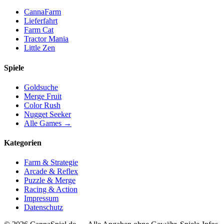
CannaFarm
Lieferfahrt
Farm Cat
Tractor Mania
Little Zen
Spiele
Goldsuche
Merge Fruit
Color Rush
Nugget Seeker
Alle Games →
Kategorien
Farm & Strategie
Arcade & Reflex
Puzzle & Merge
Racing & Action
Impressum
Datenschutz