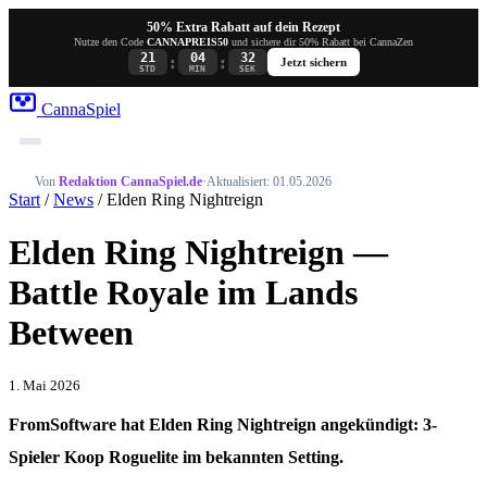
50% Extra Rabatt auf dein Rezept
Nutze den Code
CANNAPREIS50
und sichere dir 50% Rabatt bei CannaZen
21
04
32
:
:
Jetzt sichern
STD
MIN
SEK
Canna
Spiel
Von
Redaktion CannaSpiel.de
·
Aktualisiert: 01.05.2026
Start
/
News
/ Elden Ring Nightreign
Elden Ring Nightreign —
Battle Royale im Lands
Between
1. Mai 2026
FromSoftware hat Elden Ring Nightreign angekündigt: 3-
Spieler Koop Roguelite im bekannten Setting.