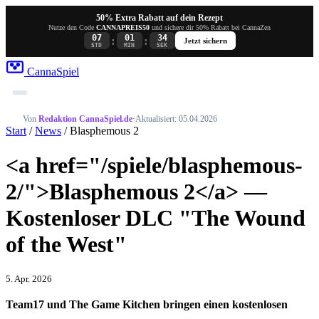
50% Extra Rabatt auf dein Rezept
Nutze den Code
CANNAPREIS50
und sichere dir 50% Rabatt bei CannaZen
07
01
34
:
:
Jetzt sichern
STD
MIN
SEK
Canna
Spiel
Von
Redaktion CannaSpiel.de
·
Aktualisiert: 05.04.2026
Start
/
News
/ Blasphemous 2
<a href="/spiele/blasphemous-
2/">Blasphemous 2</a> —
Kostenloser DLC "The Wound
of the West"
5. Apr. 2026
Team17 und The Game Kitchen bringen einen kostenlosen