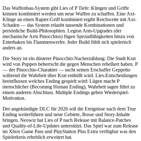
Das Waffenbau-System gibt Lies of P Tiefe: Klingen und Griffe
können kombiniert werden um neue Waffen zu schaffen. Eine Axt-
Klinge an einen Rapier-Griff kombiniert ergibt Reichweite mit Axt-
Schaden — das System erlaubt tausende Kombinationen und
persönliche Build-Philosophien. Legion Arm-Upgrades (der
mechanische Arm Pinocchios) fügen Spezialfähigkeiten hinzu von
Enterhaken bis Flammenwerfer. Jeder Build fühlt sich spielerisch
anders an.
Die Story ist ein düsterer Pinocchio-Nacherzählung: Die Stadt Krat
wird von Puppen beherrscht die gegen Menschen rebelliert haben. P
— der Pinocchio-Charakter — sucht seinen Erschaffer Geppetto
während die Wahrheit über Krat enthüllt wird. Lies-Entscheidungen
beeinflussen welches Ending gespielt wird: Lügen macht P
menschlicher (Becoming Human Ending), Wahrheit sagen führt zu
einem anderen Abschluss. Multiple Endings geben Wiederspiel-
Motivation.
Der angekündigte DLC für 2026 soll die Ereignisse nach dem True
Ending weiterführen und neue Gebiete, Bosse und Story-Inhalte
bringen. Neowiz hat Lies of P nach Release mit Balance-Patches
und Quality-of-Life-Updates unterstützt. Das Spiel war zum Release
im Xbox Game Pass und PlayStation Plus Extra verfügbar was den
Spielerkreis erheblich erweitert hat.