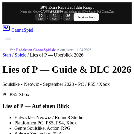
50% Extra Rabatt auf dein Rezept
Nutze den Code
CANNAPREIS50
und sichere dir 50% Rabatt bei CannaZen
12
24
36
:
:
Jetzt sichern
STD
MIN
SEK
Canna
Spiel
Von
Redaktion CannaSpiel.de
·
Aktualisiert: 11.04.2026
Start
/
Spiele
/ Lies of P — Überblick 2026
Lies of P — Guide & DLC 2026
Soulslike • Neowiz • September 2023 • PC / PS5 / Xbox
PC
PS5
Xbox
Lies of P — Auf einen Blick
Entwickler
Neowiz / Round8 Studio
Plattformen
PC, PS5, PS4, Xbox
Genre
Soulslike, Action-RPG
Release
September 2023