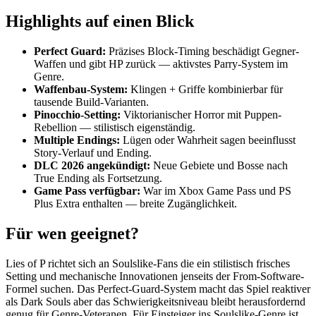
Highlights auf einen Blick
Perfect Guard:
Präzises Block-Timing beschädigt Gegner-
Waffen und gibt HP zurück — aktivstes Parry-System im
Genre.
Waffenbau-System:
Klingen + Griffe kombinierbar für
tausende Build-Varianten.
Pinocchio-Setting:
Viktorianischer Horror mit Puppen-
Rebellion — stilistisch eigenständig.
Multiple Endings:
Lügen oder Wahrheit sagen beeinflusst
Story-Verlauf und Ending.
DLC 2026 angekündigt:
Neue Gebiete und Bosse nach
True Ending als Fortsetzung.
Game Pass verfügbar:
War im Xbox Game Pass und PS
Plus Extra enthalten — breite Zugänglichkeit.
Für wen geeignet?
Lies of P richtet sich an Soulslike-Fans die ein stilistisch frisches
Setting und mechanische Innovationen jenseits der From-Software-
Formel suchen. Das Perfect-Guard-System macht das Spiel reaktiver
als Dark Souls aber das Schwierigkeitsniveau bleibt herausfordernd
genug für Genre-Veteranen. Für Einsteiger ins Soulslike-Genre ist