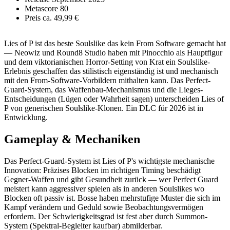
Metascore
80
Preis
ca. 49,99 €
Lies of P ist das beste Soulslike das kein From Software gemacht hat
— Neowiz und Round8 Studio haben mit Pinocchio als Hauptfigur
und dem viktorianischen Horror-Setting von Krat ein Soulslike-
Erlebnis geschaffen das stilistisch eigenständig ist und mechanisch
mit den From-Software-Vorbildern mithalten kann. Das Perfect-
Guard-System, das Waffenbau-Mechanismus und die Lieges-
Entscheidungen (Lügen oder Wahrheit sagen) unterscheiden Lies of
P von generischen Soulslike-Klonen. Ein DLC für 2026 ist in
Entwicklung.
Gameplay & Mechaniken
Das Perfect-Guard-System ist Lies of P's wichtigste mechanische
Innovation: Präzises Blocken im richtigen Timing beschädigt
Gegner-Waffen und gibt Gesundheit zurück — wer Perfect Guard
meistert kann aggressiver spielen als in anderen Soulslikes wo
Blocken oft passiv ist. Bosse haben mehrstufige Muster die sich im
Kampf verändern und Geduld sowie Beobachtungsvermögen
erfordern. Der Schwierigkeitsgrad ist fest aber durch Summon-
System (Spektral-Begleiter kaufbar) abmilderbar.