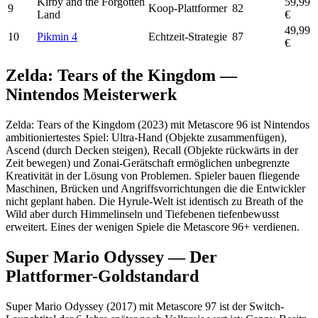
Kirby and the Forgotten
59,99
9
Koop-Plattformer
82
Land
€
49,99
10
Pikmin 4
Echtzeit-Strategie
87
€
Zelda: Tears of the Kingdom —
Nintendos Meisterwerk
Zelda: Tears of the Kingdom (2023) mit Metascore 96 ist Nintendos
ambitioniertestes Spiel: Ultra-Hand (Objekte zusammenfügen),
Ascend (durch Decken steigen), Recall (Objekte rückwärts in der
Zeit bewegen) und Zonai-Gerätschaft ermöglichen unbegrenzte
Kreativität in der Lösung von Problemen. Spieler bauen fliegende
Maschinen, Brücken und Angriffsvorrichtungen die die Entwickler
nicht geplant haben. Die Hyrule-Welt ist identisch zu Breath of the
Wild aber durch Himmelinseln und Tiefebenen tiefenbewusst
erweitert. Eines der wenigen Spiele die Metascore 96+ verdienen.
Super Mario Odyssey — Der
Plattformer-Goldstandard
Super Mario Odyssey (2017) mit Metascore 97 ist der Switch-