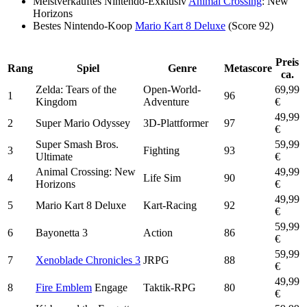
Meistverkauftes Nintendo-Exklusiv
Animal Crossing
: New
Horizons
Bestes Nintendo-Koop
Mario Kart 8 Deluxe
(Score 92)
Preis
Rang
Spiel
Genre
Metascore
ca.
Zelda: Tears of the
Open-World-
69,99
1
96
Kingdom
Adventure
€
49,99
2
Super Mario Odyssey
3D-Plattformer
97
€
Super Smash Bros.
59,99
3
Fighting
93
Ultimate
€
Animal Crossing: New
49,99
4
Life Sim
90
Horizons
€
49,99
5
Mario Kart 8 Deluxe
Kart-Racing
92
€
59,99
6
Bayonetta 3
Action
86
€
59,99
7
Xenoblade Chronicles 3
JRPG
88
€
49,99
8
Fire Emblem
Engage
Taktik-RPG
80
€