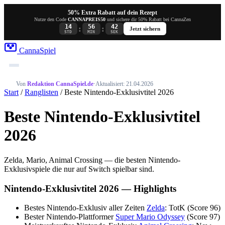
50% Extra Rabatt auf dein Rezept
Nutze den Code
CANNAPREIS50
und sichere dir 50% Rabatt bei CannaZen
14
56
42
:
:
Jetzt sichern
STD
MIN
SEK
Canna
Spiel
Von
Redaktion CannaSpiel.de
·
Aktualisiert: 21.04.2026
Start
/
Ranglisten
/ Beste Nintendo-Exklusivtitel 2026
Beste Nintendo-Exklusivtitel
2026
Zelda, Mario, Animal Crossing — die besten Nintendo-
Exklusivspiele die nur auf Switch spielbar sind.
Nintendo-Exklusivtitel 2026 — Highlights
Bestes Nintendo-Exklusiv aller Zeiten
Zelda
: TotK (Score 96)
Bester Nintendo-Plattformer
Super Mario Odyssey
(Score 97)