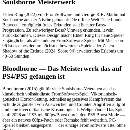
Soulsborne Meisterwerk
Elden Ring (2022) von FromSoftware und George R.R. Martin hat
Soulsborne aus der Nische gebracht: Die offene Welt "The Lands
Between" ermöglicht freies Erkunden statt linearer Boss-
Progression. Zu schwieriger Boss? Umweg erkunden, leveln,
zurückkommen. Dieses Design macht Elden Ring für neue Spieler
zugänglicher als alle anderen FromSoftware-Spiele. Mit Metascore
96 ist es eines der am höchsten bewerteten Spiele aller Zeiten.
Shadow of the Erdtree (2024, Score 94) erweitert das Erlebnis um
40-60 Stunden.
Bloodborne — Das Meisterwerk das auf
PS4/PS5 gefangen ist
Bloodborne (2015) gilt für viele Soulsborne-Veteranen als das
künstlerisch vollständigste FromSoftware-Spiel: Viktorianisch-
gotisches Horror-Setting, schnelles aggressives Kampfsystem das
Schilde zugunsten von Ausweichen und Counter-Angriffen aufgibt
und eine lovecraftianische Kosmologie als Weltgebäude. Das Spiel
läuft 2026 auf PS5 mit 60fps-Boost durch den PS5 Boost Mode —
aber ein natives 60fps-Patch oder Remake fehlt weiterhin. PC-
Spieler bleiben ausgesperrt — der einzige FromSoftware-Titel ohne