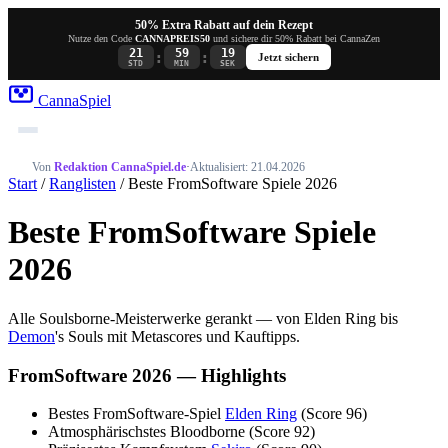
50% Extra Rabatt auf dein Rezept
Nutze den Code
CANNAPREIS50
und sichere dir 50% Rabatt bei CannaZen
21
59
19
:
:
Jetzt sichern
STD
MIN
SEK
Canna
Spiel
Von
Redaktion CannaSpiel.de
·
Aktualisiert: 21.04.2026
Start
/
Ranglisten
/ Beste FromSoftware Spiele 2026
Beste FromSoftware Spiele
2026
Alle Soulsborne-Meisterwerke gerankt — von Elden Ring bis
Demon
's Souls mit Metascores und Kauftipps.
FromSoftware 2026 — Highlights
Bestes FromSoftware-Spiel
Elden Ring
(Score 96)
Atmosphärischstes
Bloodborne (Score 92)