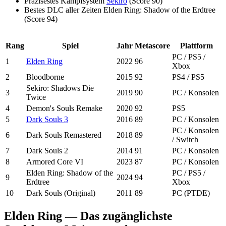
Präzisestes Kampfsystem
Sekiro
(Score 90)
Bestes DLC aller Zeiten
Elden Ring: Shadow of the Erdtree
(Score 94)
Rang
Spiel
Jahr
Metascore
Plattform
PC / PS5 /
1
Elden Ring
2022
96
Xbox
2
Bloodborne
2015
92
PS4 / PS5
Sekiro: Shadows Die
3
2019
90
PC / Konsolen
Twice
4
Demon's Souls Remake
2020
92
PS5
5
Dark Souls 3
2016
89
PC / Konsolen
PC / Konsolen
6
Dark Souls Remastered
2018
89
/ Switch
7
Dark Souls 2
2014
91
PC / Konsolen
8
Armored Core VI
2023
87
PC / Konsolen
Elden Ring: Shadow of the
PC / PS5 /
9
2024
94
Erdtree
Xbox
10
Dark Souls (Original)
2011
89
PC (PTDE)
Elden Ring — Das zugänglichste